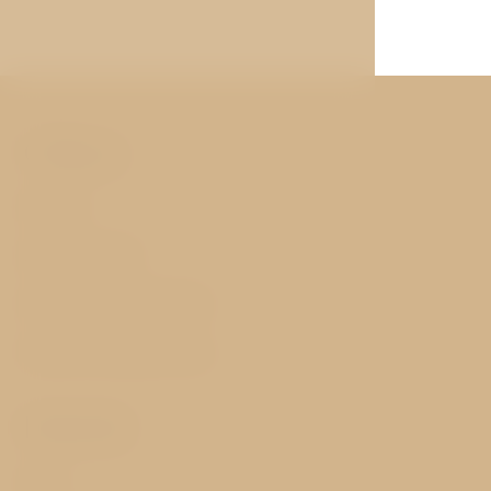
Odkazy
Pokoje
Služby hotelu
Historie a okolí hotelu
Garance nejnižší ceny
Důležité
FAQ