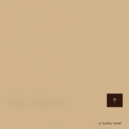
Obchodní podmínky
Projekt spolufinancován EU
Kontakty
Kubišova 1953/23
182 00 Praha 8 - Libeň
Česká republika
T:
+420 284 680 628
E:
aida@avehotels.cz
Hotel Aida
,
Hotel Akcent
,
Hotel Bishop House
,
Hotel Black Star Suites
,
Hotel